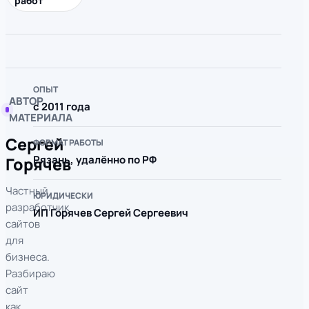
работ
ОПЫТ
АВТОР
с 2011 года
МАТЕРИАЛА
Сергей
ФОРМАТ РАБОТЫ
Рязань, удалённо по РФ
Горячев
Частный
ЮРИДИЧЕСКИ
разработчик
ИП Горячев Сергей Сергеевич
сайтов
для
бизнеса.
Разбираю
сайт
как