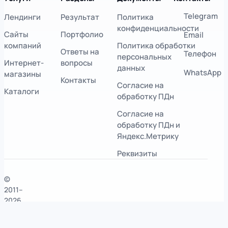
Telegram
Лендинги
Результат
Политика
конфиденциальности
Сайты
Портфолио
Email
компаний
Политика обработки
Ответы на
Телефон
персональных
Интернет-
вопросы
данных
WhatsApp
магазины
Контакты
Согласие на
Каталоги
обработку ПДн
Согласие на
обработку ПДн и
Яндекс.Метрику
Реквизиты
©
2011–
2026
Сергей
ИП Горячев Сергей Сергеевич
Сайт
Горячев.
ИНН 623012797106
разработан