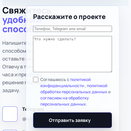
Свяжитесь
Расскажите о проекте
Организация
удобным
способом
Телефон, Telegram или email
Что нужно сделать?
Напишите удобным
способом или
оставьте заявку.
Отвечу в течение
часа и предложу
Соглашаюсь с
политикой
решение под вашу
конфиденциальности
,
политикой
задачу.
обработки персональных данных
и
согласием на обработку
персональных данных
.
Telegram
Быстрый
@ssgoryachev
Отправить заявку
ответ