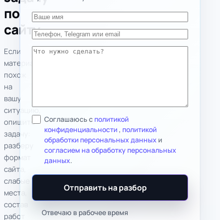
по
Ваше имя
сайту
Телефон, Telegram или email
Если
Что нужно сделать?
материал
похож
на
вашу
ситуацию,
Соглашаюсь с
политикой
опишите
конфиденциальности
,
политикой
задачу:
обработки персональных данных
и
разберу
согласием на обработку персональных
формат
данных
.
сайта,
слабые
Отправить на разбор
места,
состав
Отвечаю в рабочее время
работ