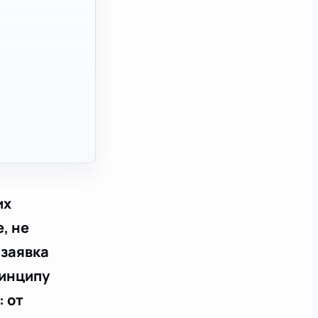
их
, не
 заявка
ринципу
: от