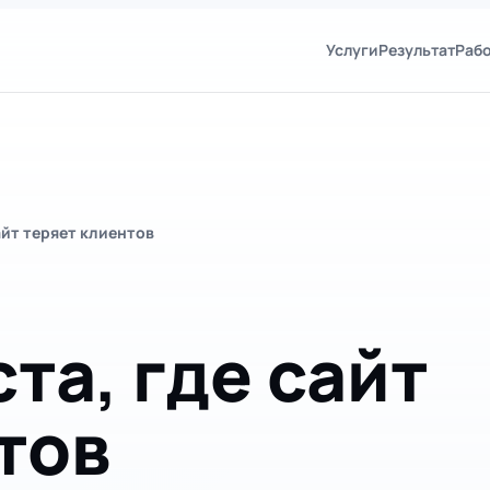
Услуги
Результат
Раб
айт теряет клиентов
та, где сайт
тов