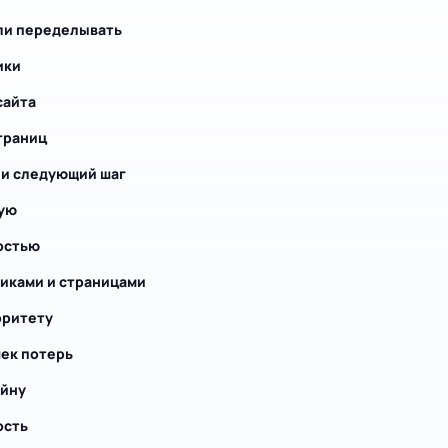
или переделывать
ики
сайта
траниц
у и следующий шаг
ную
ностью
никами и страницами
оритету
ек потерь
айну
ость