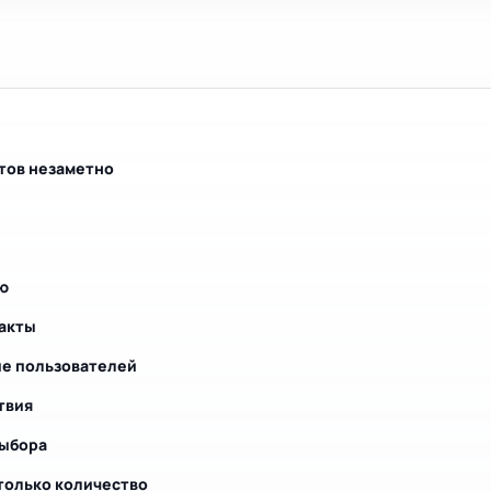
тов незаметно
ю
такты
ие пользователей
твия
выбора
 только количество