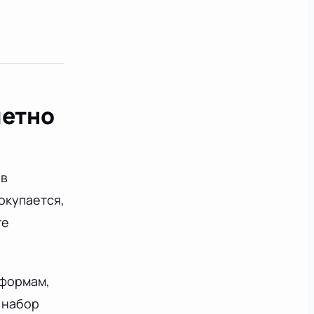
метно
ь
 в
окупается,
ге
 формам,
 набор