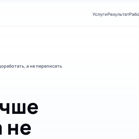
Услуги
Результат
Раб
доработать, а не переписать
учше
а не