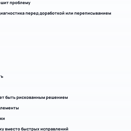
ешит проблему
диагностика перед доработкой или переписыванием
ть
жет быть рискованным решением
элементы
ки
ку вместо быстрых исправлений