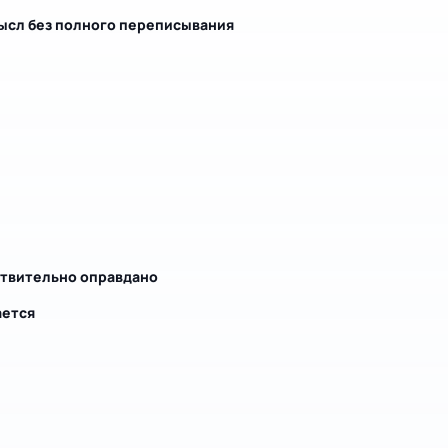
ысл без полного переписывания
ствительно оправдано
ается